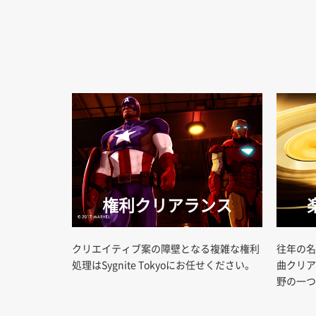
権利クリアランス
クリエイティブ案の障壁となる複雑な権利
往年の名
処理はSygnite Tokyoにお任せください。
曲クリア
野の一つ